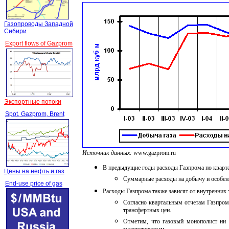
Газопроводы Западной
Сибири
Export flows of Gazprom
Экспортные потоки
Spot, Gazprom, Brent
Источник данных
:
www.gazprom.ru
В предыдущие годы расходы Газпрома по кварта
Цены на нефть и газ
Суммарные расходы на добычу и особенн
End-use price of gas
Расходы Газпрома также зависят от внутренних 
Согласно квартальным отчетам Газпром
трансфертных цен.
Отметим, что газовый монополист ни 