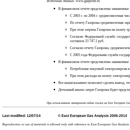
Источник данных
:
www.gazprom.ru
В финансовом отчете представлены заниженные р
С 2003 г. по 2004 г. среднесписочная чи
По отчету Газпрома среднемесячная зар
При этом затраты Газпрома на оплату тр
Согласно Федеральной службе государст
составила 33 747.2 руб.
Согласно отчету Газпрома, среднемесячн
С 2005 года Федеральная служба госуда
В финансовом отчете представлены заниженные р
Потребление покупной электроэнергии в 
При этом расходы на оплату электроэне
Все вышесказанное позволяет сделать вывод, чт
Детальный анализ затрат Газпрома будет предст
При использовании материалов сайта ссылка на
East European Ga
Last
modified
: 12/07/14 © East European Gas Analysis
Reproduction or use of materials is allowed only with reference to East European Gas Analysi