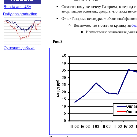
маловероятным.
Russia and USA
С
огласно тому же отчету Газпрома, в период с
амортизацию основных средств, что также не со
Daily gas production
Отчет Газпрома не содержит объяснений феноме
Возможно, что в ответ на критику за
бес
Искусственно заниженные данные
Рис.
3
Суточная добыча