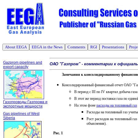
About EEGA
EEGA in the News
Comments
RGI
Presentations
Proje
Gazprom pipelines and
ОАО "Газпром" - комментарии к официа
export capacity
Замечания к консолидированному финансовом
Консолидированный финансовый отчет ОАО "Газп
В период с
III
по
IV
квартал добыча газа
В этот же период поставки газа по един
Газопроводы Газпрома и
На этом фоне
расходы на топливный газ
экспортные мощности
Расходы на топливный газ учиты
Gas pipelines of West
Siberia
Рост расходов на топливный газ
объяснения).
Рис.
1