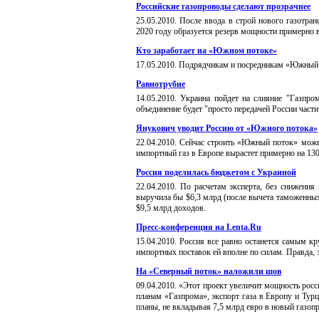
Российские газопроводы сделают прозрачнее
25
.
0
5
.20
10
.
После ввода в строй нового газотра
2020 году образуется резерв мощности примерно 
Кто заработает на «Южном потоке»
17
.
0
5
.20
10
.
Подрядчикам и посредникам «Южный по
Равнотрубие
14
.
0
5
.20
10
.
Украина пойдет на слияние "Газпром
объединение будет "просто передачей России част
Янукович уводит Россию от «Южного потока»
22
.0
4
.20
10
.
С
ейчас строить «Южный поток» можно 
импортный газ в Европе вырастет примерно на 130
Россия поделилась бюджетом с Украиной
22
.
0
4
.20
10
.
По расчетам эксперта, без снижени
выручила бы $6,3 млрд (после вычета таможенных 
$9,5 млрд доходов.
Пресс-конференция на Lenta.Ru
15
.0
4
.20
10
.
Россия все равно останется самым кр
импортных поставок ей вполне по силам. Правда,
На «Северный поток» наложили шов
09
.0
4
.20
10
.
«Этот проект увеличит мощность росс
планам «Газпрома», экспорт газа в Европу и Турц
планы, не вкладывая 7,5 млрд евро в новый газоп