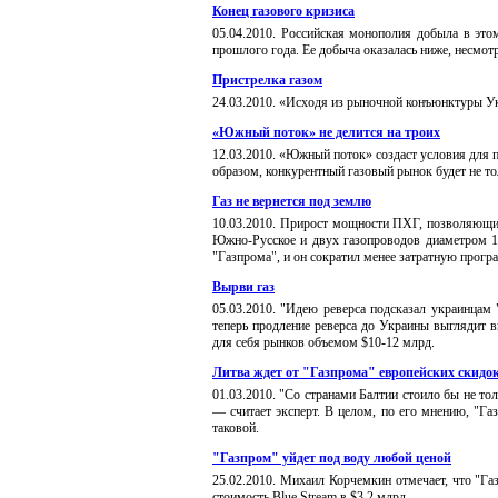
Конец газового кризиса
05
.
0
4
.20
10
.
Российская монополия добыла в этом
прошлого года. Ее добыча оказалась ниже, несмот
Пристрелка газом
24
.
03
.20
10
.
«Исходя из рыночной конъюнктуры Укр
«Южный поток» не делится на троих
12
.
0
3
.20
10
.
«Южный поток» создаст условия для п
образом, конкурентный газовый рынок будет не то
Газ не вернется под землю
10
.
0
3
.20
10
. П
рирост мощности ПХГ, позволяющий
Южно-Русское и двух газопроводов диаметром 14
"Газпрома", и он сократил менее затратную прогр
Вырви газ
05
.
0
3
.20
10
.
"Идею реверса подсказал украинцам
теперь продление реверса до Украины выглядит в
для себя рынков объемом $10-12 млрд
.
Литва ждет от "Газпрома" европейских скидо
01
.
0
3
.20
10
.
"Со странами Балтии стоило бы не тол
— считает эксперт. В целом, по его мнению, "Га
таковой.
"Газпром" уйдет под воду любой ценой
25
.
0
2
.20
10
.
Михаил Корчемкин отмечает, что "Га
стоимость Blue Stream в $3,2 млрд.