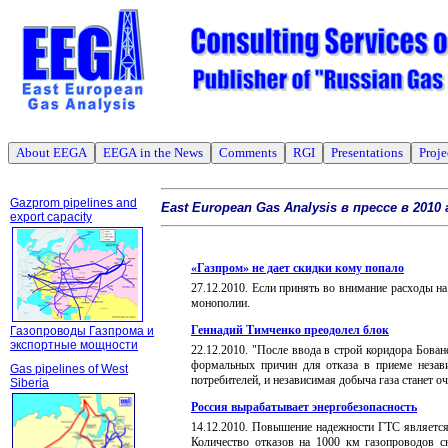
About EEGA
EEGA in the News
Comments
RGI
Presentations
Proje
Gazprom pipelines and
East European Gas Analysis
в прессе в 2010 
export capacity
«Газпром» не дает скидки кому попало
27
.
12
.20
10
.
Если принять во внимание расходы н
монополии.
Геннадий Тимченко преодолел блок
Газопроводы Газпрома и
экспортные мощности
22
.
12
.20
10
.
"После ввода в строй коридора Бован
формальных причин для отказа в приеме незави
Gas pipelines of West
потребителей, и независимая добыча газа станет 
Siberia
Россия вырабатывает энергобезопасность
14
.
12
.20
10
.
Повышение надежности ГТС является,
Количество отказов на 1000 км газопроводов с