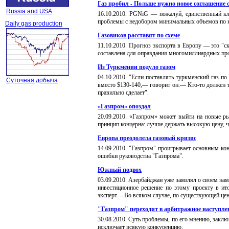
Газ пробил - Польше нужно новое соглашение с
Russia and USA
16
.
10
.20
10
.
PGNiG — пожалуй, единственный клие
проблемы с недобором минимальных объемов по к
Daily gas production
Газовиков расставят по схеме
11
.
10
.20
10
.
П
рогноз экспорта в Европу — это "ск
составлена для оправдания многомиллиардных про
Из Туркмении подуло газом
04
.
10
.20
10
.
"Если поставлять туркменский газ по 
Суточная добыча
вместо $130-140,— говорит он.— Кто-то должен те
правильно сделает".
«Газпром» опоздал
20
.
09
.20
10
.
«
Газпром» может выйти на новые ры
принцип концерна: лучше держать высокую цену, ч
Европа преодолела газовый кризис
14
.
0
9
.20
10
.
"Газпром" проигрывает основным конк
ошибки руководства "Газпрома".
Южный подвох
03
.0
9
.20
10
.
Азербайджан уже заявлял о своем наме
инвестиционное решение по этому проекту в ито
эксперт. – Во всяком случае, по существующей цен
"Газпром" переходит в арбитражное наступле
30
.
0
8
.20
10
.
Суть проблемы, по его мнению, заключ
исключает всякую конкуренцию.