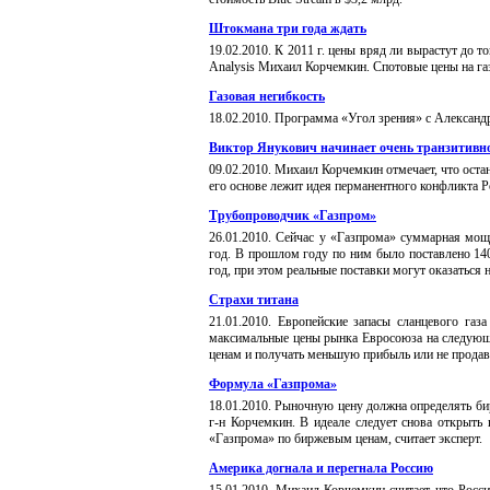
Штокмана три года ждать
19
.
02
.20
10
. К
2011 г. цены вряд ли вырастут до то
Analysis Михаил Корчемкин. Спотовые цены на газ
Газовая негибкость
18
.
0
2
.20
10
.
Программа
«
Угол зрения
»
с Александ
Виктор Янукович начинает очень транзитивн
09
.
0
2
.20
10
.
Михаил Корчемкин отмечает, что остано
его основе лежит идея перманентного конфликта Р
Трубопроводчик «Газпром»
2
6
.
01
.20
10
.
Сейчас у «Газпрома» суммарная мощн
год. В прошлом году по ним было поставлено 14
год, при этом реальные поставки могут оказаться 
Страхи титана
21
.
01
.20
10
. Е
вропейские запасы сланцевого газ
максимальные цены рынка Евросоюза на следующие
ценам и получать меньшую прибыль или не продав
Формула «Газпрома»
18
.
01
.20
10
.
Рыночную цену должна определять бир
г-н Корчемкин. В идеале следует снова открыть
«Газпрома» по биржевым ценам, считает эксперт.
Америка догнала и перегнала Россию