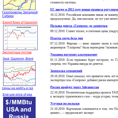
стоимость системы.
ЕС введет в 2012 году новые правила регулиро
Газопроводы Западной
10
.
12
.20
10
. Российские компании никак не манипу
Сибири
предсказуемые. Да, они высокие, но тут уже ничег
Export flows of Gazprom
Польша довела «Газпром» до лампочки
09
.
12
.20
10
.
Станет теплее, и спотовые цены упаду
Платеж средь бела дня
07
.
12
.20
10
.
Фирташ — явно лишнее звено в схеме 
акционеров "Газпрома" была переведена "нужным 
Экспортные потоки
Украина построит альтернативу
Spot, Gazprom, Brent
01
.
11
.20
10
.
Если терминал будет построен, то 'Г
уверена, что Украина никуда не денется.
Заморозка отношений
29
.
10
.20
10
.
Опыт показал, что принятое пять лет н
экспортера газа «Газпром» добавил риски импортер
Россия пройдет через Афганистан
Цены на нефть и газ
22
.
10
.20
10
.
П
олитическая поддержка проекта ТАП
End-use price of gas
к экспорту туркменского газа – «куда угодно, толь
Уступки по-польски
21
.
10
.20
10
.
Корчемкин сомневается в том, что По
ценам», — предполагает эксперт.