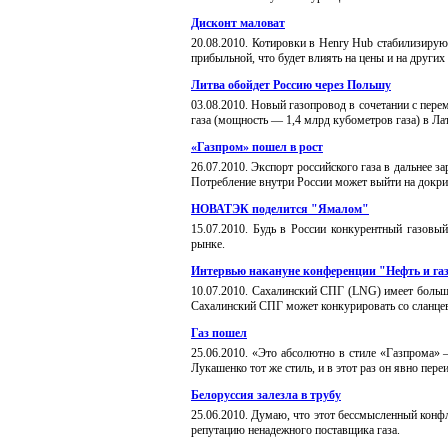
Дисконт маловат
20
.
08
.20
10
. Котировки в Henry Hub стабилизирую
прибыльной, что будет влиять на цены и на других
Литва обойдет Россию через Польшу
03
.
0
8
.20
10
.
Н
овый газопровод в сочетании с пер
газа (мощность — 1,4 млрд кубометров газа) в Ла
«Газпром» пошел в рост
26
.
0
7
.20
10
.
Э
кспорт российского газа в дальнее з
Потребление внутри России может выйти на докри
НОВАТЭК поделится "Ямалом"
15
.
0
7
.20
10
.
Будь в России конкурентный газовы
рынке.
Интервью накануне конференции "Нефть и га
10
.
0
7
.20
10
.
Сахалинский СПГ (LNG) имеет больши
Сахалинский СПГ может конкурировать со сланце
Газ пошел
25
.
06
.20
10
. «Это абсолютно в стиле «Газпрома» 
Лукашенко тот же стиль, и в этот раз он явно пер
Белоруссия залезла в трубу
25
.
0
6
.20
10
.
Думаю, что этот бессмысленный конфл
репутацию ненадежного поставщика газа.