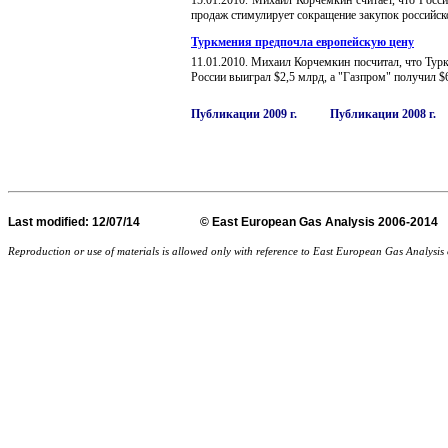
15
.
01
.20
10
.
Михаил Корчемкин считает, что Росси
продаж стимулирует сокращение закупок российско
Туркмения предпочла европейскую цену
11
.
01
.20
10
.
Михаил Корчемкин посчитал, что Турк
России выиграл $2,5 млрд, а "Газпром" получил $
Публикации 2009 г.
Публикации 2008 г.
Last
modified
: 12/07/14 © East European Gas Analysis
Reproduction or use of materials is allowed only with reference to East European Gas Analysi